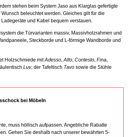
dem stehen beim System Jaso aus Klarglas gefertigte
Wunsch beleuchtet werden. Gleiches gilt für die
 Ladegeräte und Kabel bequem verstauen.
system die Türvarianten massiv, Massivholzrahmen und
e Wandpaneele, Steckborde und L-förmige Wandborde und
et Holzschmiede mit
Adesso
,
Alto
,
Contesto
,
Fina
,
Säulentisch
Luv
, der Tafeltisch
Tavo
sowie die Stühle
sschock bei Möbeln
hte, muss höllisch aufpassen. Angebliche Rabatte
sen. Gehen Sie deshalb nach unserer bewährten 5-