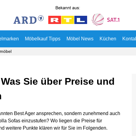
elmarken
Möbelkauf Tipps
Möbel News
Küchen
Konta
rmöbel
 Was Sie über Preise und
n
enannten Best Ager ansprechen, sondern zunehmend auch
olla Sofas einzustufen? Wo liegen die Preise für
d weitere Punkte klären wir für Sie im Folgenden.