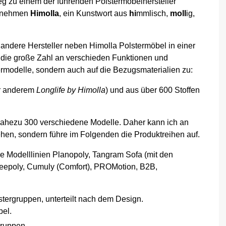
tieg zu einem der führenden Polstermöbelhersteller
ernehmen
Himolla
, ein Kunstwort aus
hi
mmlisch,
moll
ig,
 andere Hersteller neben Himolla Polstermöbel in einer
 auf die große Zahl an verschieden Funktionen und
rmodelle, sondern auch auf die Bezugsmaterialien zu:
er anderem
Longlife by Himolla
) und aus über 600 Stoffen
 nahezu 300 verschiedene Modelle. Daher kann ich an
ehen, sondern führe im Folgenden die Produktreihen auf.
ie Modelllinien Planopoly, Tangram Sofa (mit den
Sleepoly, Cumuly (Comfort), PROMotion, B2B,
tergruppen, unterteilt nach dem Design.
bel.
gruppen.