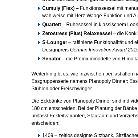
Cumuly (Flex)
– Funktionssessel mit manue
wahlweise mit Herz-Waage-Funktion und Auf
Quartett
– Ruhesessel in klassischem Look, l
Zerostress (Plus) Relaxsessel
– die Konk
S-Lounger
– raffinierte Funktionalität und
Designpreis
German Innovation Award 201
Senator
– die Premiummodelle von Himolla, 
Weiterhin gibt es, wie inzwischen bei fast allen
Essgruppenserie namens Planopoly Dinner: Esst
Stühlen oder Freischwinger.
Die Eckbänke von Planopoly Dinner sind individu
180 cm entscheiden. Bei der Planung der Bänke
umfasst Eckteilvarianten, Stauraum und Vorziehs
entscheiden:
1409 – zeitlos designte Sitzbank, Sitzfläch