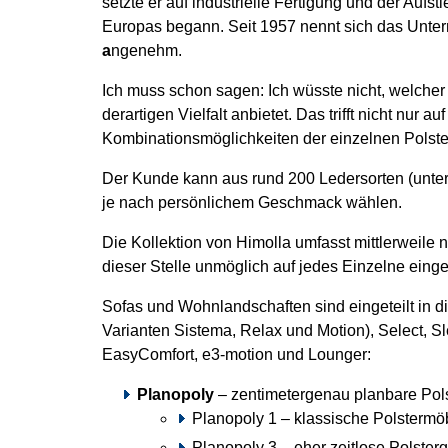
setzte er auf industrielle Fertigung und der Aufs
Europas begann. Seit 1957 nennt sich das Unt
a
ngenehm.
Ich muss schon sagen: Ich wüsste nicht, welcher
derartigen Vielfalt anbietet. Das trifft nicht nur
Kombinationsmöglichkeiten der einzelnen Polste
Der Kunde kann aus rund 200 Ledersorten (unt
je nach persönlichem Geschmack wählen.
Die Kollektion von Himolla umfasst mittlerweile
dieser Stelle unmöglich auf jedes Einzelne eing
Sofas und Wohnlandschaften sind eingeteilt in d
Varianten Sistema, Relax und Motion), Select, 
EasyComfort, e3-motion und Lounger:
Planopoly
– zentimetergenau planbare Pols
Planopoly 1 – klassische Polstermö
Planopoly 3 – eher zeitlose Polster