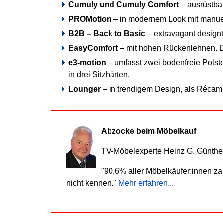
Cumuly und Cumuly Comfort
– ausrüstbar
PROMotion
– in modernem Look mit manuell
B2B – Back to Basic
– extravagant design
EasyComfort
– mit hohen Rückenlehnen. Di
e3-motion
– umfasst zwei bodenfreie Polste
in drei Sitzhärten.
Lounger
– in trendigem Design, als Récami
Abzocke beim Möbelkauf
TV-Möbelexperte Heinz G. Günther
"90,6% aller Möbelkäufer:innen zah
nicht kennen."
Mehr erfahren...