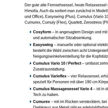
Der gute alte Fernsehsessel, heute Relaxsessel 
Himolla. Auch da sortiert man zunächst in Modellr
und Office), Easyswing (Plus), Cumulus (Vario 10
Cumurex, Cumuly (Flex), Quartett, Zerostress (P
Cosyform
– in angesagtem Design und mit
und automatischer Sitzabsenkung.
Easyswing
– manuelle oder optional elektr
besteht die Wahl zwischen acht Untergestel
Neigungswinkelverstellung für die Kopfstütz
Cumulus Vario 10 / Perfect
– umfasst zehn 
Zusatzausstattung.
Cumulus Varioflex
– vier Relaxsessel, erhä
speziell für Personen mit über 190 cm Körp
Cumulus Massagesessel Vario 4
– ist in
Tech zu haben.
Cumurex
– mit im Rücken verstecktem, bei 
Drehkreuz aus Metall gibt es edelstahlfarbig 