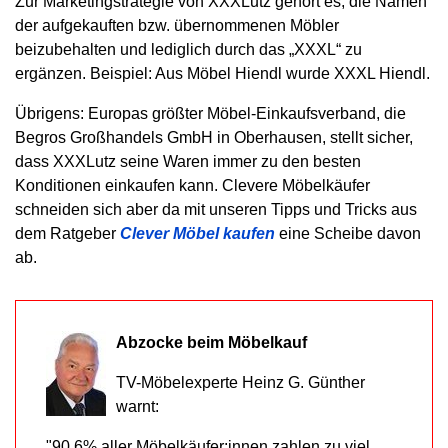
Zur Marketingstrategie von XXXLutz gehört es, die Namen
der aufgekauften bzw. übernommenen Möbler
beizubehalten und lediglich durch das „XXXL“ zu
ergänzen. Beispiel: Aus Möbel Hiendl wurde XXXL Hiendl.
Übrigens: Europas größter Möbel-Einkaufsverband, die
Begros Großhandels GmbH in Oberhausen, stellt sicher,
dass XXXLutz seine Waren immer zu den besten
Konditionen einkaufen kann. Clevere Möbelkäufer
schneiden sich aber da mit unseren Tipps und Tricks aus
dem Ratgeber
Clever Möbel kaufen
eine Scheibe davon
ab.
Abzocke beim Möbelkauf
TV-Möbelexperte Heinz G. Günther
warnt:
"90,6% aller Möbelkäufer:innen zahlen zu viel,